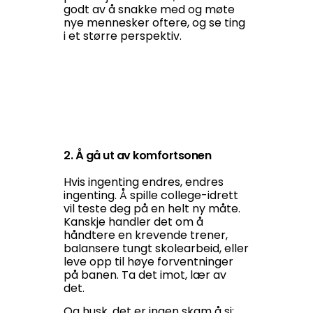
godt av å snakke med og møte
nye mennesker oftere, og se ting
i et større perspektiv.
2. Å gå ut av komfortsonen
Hvis ingenting endres, endres
ingenting. Å spille college-idrett
vil teste deg på en helt ny måte.
Kanskje handler det om å
håndtere en krevende trener,
balansere tungt skolearbeid, eller
leve opp til høye forventninger
på banen. Ta det imot, lær av
det.
Og husk, det er ingen skam å si: