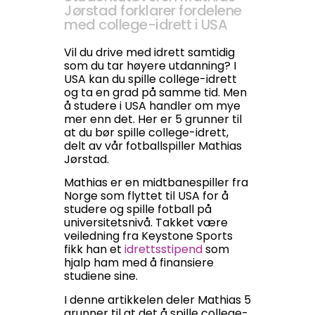
Jørstad forklarer fordelene
med college-idrett i USA
Vil du drive med idrett samtidig
som du tar høyere utdanning? I
USA kan du spille college-idrett
og ta en grad på samme tid. Men
å studere i USA handler om mye
mer enn det. Her er 5 grunner til
at du bør spille college-idrett,
delt av vår fotballspiller Mathias
Jørstad.
Mathias er en midtbanespiller fra
Norge som flyttet til USA for å
studere og spille fotball på
universitetsnivå. Takket være
veiledning fra Keystone Sports
fikk han et
idrettsstipend
som
hjalp ham med å finansiere
studiene sine.
I denne artikkelen deler Mathias 5
grunner til at det å spille college-