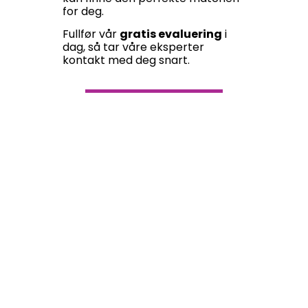
for deg.
Fullfør vår
gratis evaluering
i
dag, så tar våre eksperter
kontakt med deg snart.
Gratis
evaluering
Del artikkelen:
WhatsApp
Facebook
LinkedIn
Email