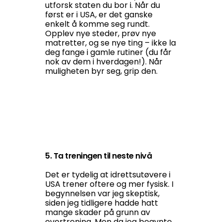
utforsk staten du bor i. Når du
først er i USA, er det ganske
enkelt å komme seg rundt.
Opplev nye steder, prøv nye
matretter, og se nye ting – ikke la
deg fange i gamle rutiner (du får
nok av dem i hverdagen!). Når
muligheten byr seg, grip den.
5. Ta treningen til neste nivå
Det er tydelig at idrettsutøvere i
USA trener oftere og mer fysisk. I
begynnelsen var jeg skeptisk,
siden jeg tidligere hadde hatt
mange skader på grunn av
overtrening. Men da jeg begynte